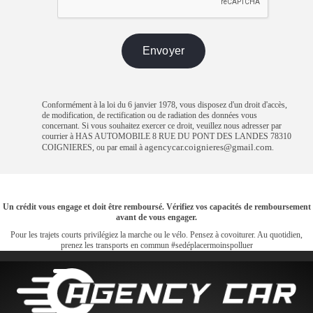
Conformément à la loi du 6 janvier 1978, vous disposez d'un droit d'accès,
de modification, de rectification ou de radiation des données vous
concernant. Si vous souhaitez exercer ce droit, veuillez nous adresser par
courrier à HAS AUTOMOBILE 8 RUE DU PONT DES LANDES 78310
agencycar.coignieres@gmail.com
COIGNIERES, ou par email à
.
Un crédit vous engage et doit être remboursé. Vérifiez vos capacités de remboursement
avant de vous engager.
Pour les trajets courts privilégiez la marche ou le vélo. Pensez à covoiturer. Au quotidien,
prenez les transports en commun #sedéplacermoinspolluer