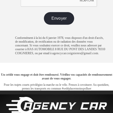
Conformément à la loi du 6 janvier 1978, vous disposez d'un droit d'accès,
de modification, de rectification ou de radiation des données vous
concernant. Si vous souhaitez exercer ce droit, veuillez nous adresser par
courrier à HAS AUTOMOBILE 8 RUE DU PONT DES LANDES 78310
agencycar.coignieres@gmail.com
COIGNIERES, ou par email à
.
Un crédit vous engage et doit être remboursé. Vérifiez vos capacités de remboursement
avant de vous engager.
Pour les trajets courts privilégiez la marche ou le vélo. Pensez à covoiturer. Au quotidien,
prenez les transports en commun #sedéplacermoinspolluer