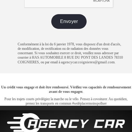
Conformément à la loi du 6 janvier 1978, vous disposez d'un droit d'accès,
de modification, de rectification ou de radiation des données vous
concernant. Si vous souhaitez exercer ce droit, veuillez nous adresser par
courrier à HAS AUTOMOBILE 8 RUE DU PONT DES LANDES 78310
agencycar.coignieres@gmail.com
COIGNIERES, ou par email à
.
Un crédit vous engage et doit être remboursé. Vérifiez vos capacités de remboursement
avant de vous engager.
Pour les trajets courts privilégiez la marche ou le vélo. Pensez à covoiturer. Au quotidien,
prenez les transports en commun #sedéplacermoinspolluer