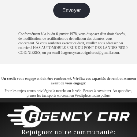
Conformément à la loi du 6 janvier 1978, vous disposez d'un droit d'accès,
de modification, de rectification ou de radiation des données vous
concernant. Si vous souhaitez exercer ce droit, veuillez nous adresser par
courrier à HAS AUTOMOBILE 8 RUE DU PONT DES LANDES 78310
agencycar.coignieres@gmail.com
COIGNIERES, ou par email à
.
Un crédit vous engage et doit être remboursé. Vérifiez vos capacités de remboursement
avant de vous engager.
Pour les trajets courts privilégiez la marche ou le vélo. Pensez à covoiturer. Au quotidien,
prenez les transports en commun #sedéplacermoinspolluer
Rejoignez notre communauté: