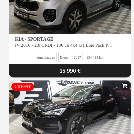
KIA - SPORTAGE
IV 2016 - 2.0 CRDI - 136 ch 4x4 GT Line Pack Premium PHASE 1
Automatique
Diesel
2017
134 414 km
15 990 €
CHESSY