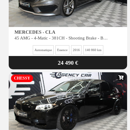
MERCEDES - CLA
45 AMG - 4-Matic - 381CH - Shooting Brake - BV Speedshift DCT
Automatique
Essence
2016
140 860 km
24 490 €
CHESSY