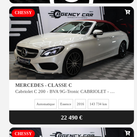
CHESSY
MERCEDES - CLASSE C
Cabriolet C 200 - BVA 9G-Tronic CABRIOLET - BM 205 Sportline - BVA PHASE 1
Automatique
Essence
2016
143 734 km
22 490 €
CHESSY