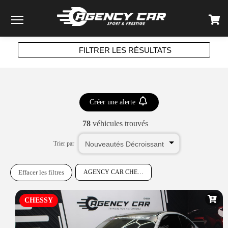
Menu
FILTRER LES RÉSULTATS
Créer une alerte
78
véhicules trouvés
Trier par
Effacer les filtres
AGENCY CAR CHESSY
CHESSY