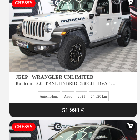
CHESSY
JEEP - WRANGLER UNLIMITED
Rubicon - 2.0i T 4XE HYBRID- 380CH - BVA 4x4 - faible kilométrage
Automatique
Autre
2021
24 820 km
51 990 €
CHESSY