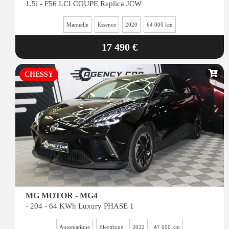
1.5i - F56 LCI COUPE Replica JCW
Manuelle
Essence
2020
64 000 km
17 490 €
CHESSY
MG MOTOR - MG4
- 204 - 64 KWh Luxury PHASE 1
Automatique
Electrique
2022
47 000 km