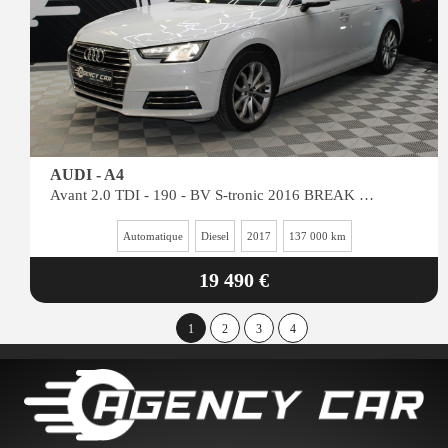
AUDI - A4
Avant 2.0 TDI - 190 - BV S-tronic 2016 BREAK Design Luxe PHASE 1
Automatique
Diesel
2017
137 000 km
19 490 €
1
2
3
4