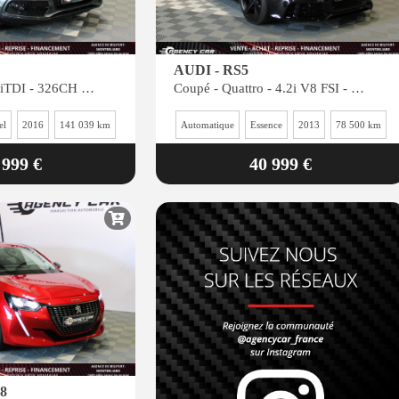
AUDI - RS5
Quattro 3.0 V6 BiTDI - 326CH - BVA Tiptronic S
Coupé - Quattro - 4.2i V8 FSI - BV S-tronic - Faible kilométrage
el
2016
141 039 km
Automatique
Essence
2013
78 500 km
 999 €
40 999 €
8