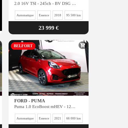
2.0 16V TSI - 245ch - BV DSG 7 VII BERLINE GTI Performance
Automatique
Essence
2018
95 500 km
23 999 €
BELFORT
FORD - PUMA
Puma 1.0 EcoBoost mHEV - 125 - BV DCT II 2019 ST Line - Très bon état
Automatique
Essence
2021
66 000 km