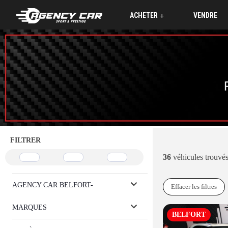
ACHETER
VENDRE
+
FILTRER
36
véhicules trouvé
AGENCY CAR BELFORT-
Effacer les filtres
MARQUES
MONTBELIARD
BELFORT