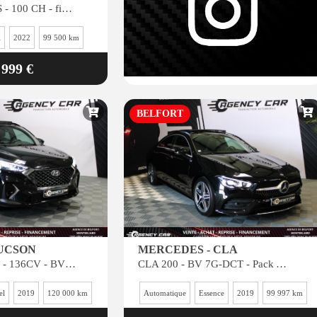
1.5 BlueHDi S&S - 100 CH - finition Roadtrip - excellent état.
l
2022
99 500 km
 999 €
BELFORT
TUCSON
MERCEDES - CLA
Tucson 1.6 CRDi - 136CV - BV DCT-7 Finition N Line - Full Black
CLA 200 - BV 7G-DCT - Pack AMG - Edition 1 - Très bon état
el
2019
120 000 km
Automatique
Essence
2019
99 997 km