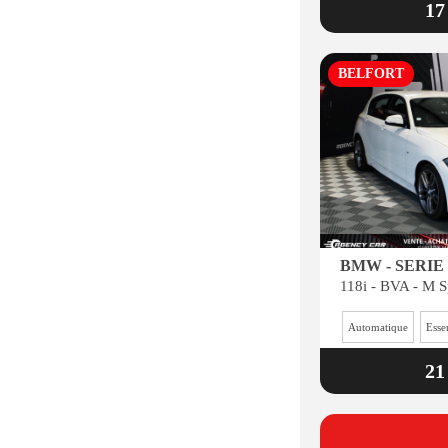
17
BELFORT
BMW - SERIE 
118i - BVA - M S
Automatique
Esse
21