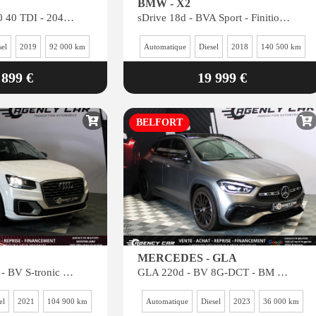
BMW - X2
Avant Quattro 2.0 40 TDI - 204 chevaux - BV S-tronic - Business exécutive
sDrive 18d - BVA Sport - Finition M Sport
sel
2019
92 000 km
Automatique
Diesel
2018
140 500 km
 899 €
19 999 €
BELFORT
MERCEDES - GLA
2.0 35 TDI - 150 - BV S-tronic S line PHASE 2
GLA 220d - BV 8G-DCT - BM H247 AMG Line 4-Matic PHASE 1
el
2021
104 900 km
Automatique
Diesel
2023
36 000 km