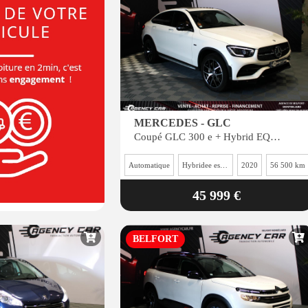
MERCEDES - GLC
Coupé GLC 300 e + Hybrid EQ Power - BVA 9G-Tronic - AMG Line 4-Matic -
Automatique
Hybridee essence
2020
56 500 km
45 999 €
BELFORT