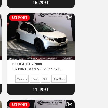
16 299 €
BELFORT
PEUGEOT - 2008
1.6 BlueHDi S&S - 120 ch- GT Line - Suivi complet PEUGEOT
Manuelle
Diesel
2016
88 500 km
11 499 €
BELFORT