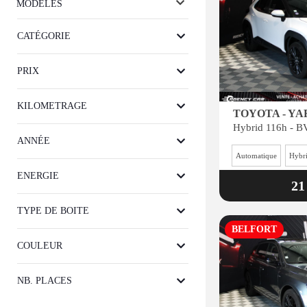
MODÈLES
CATÉGORIE
PRIX
KILOMETRAGE
TOYOTA - YA
ANNÉE
Automatique
Hybr
ENERGIE
21
TYPE DE BOITE
BELFORT
COULEUR
NB. PLACES