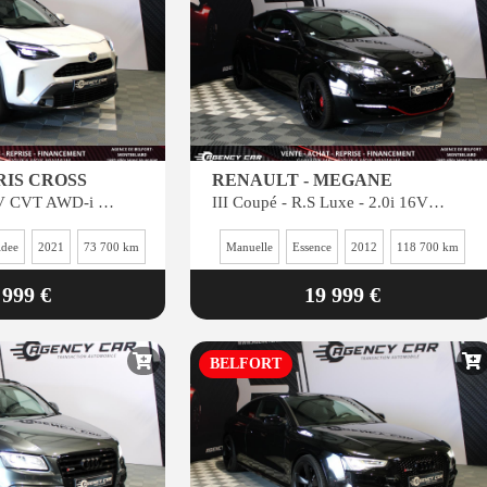
RIS CROSS
RENAULT - MEGANE
Hybrid 116h - BV CVT AWD-i - Finition Trail - Garantie constructeur
III Coupé - R.S Luxe - 2.0i 16V - 265CH - état irréprochable
idee
2021
73 700 km
Manuelle
Essence
2012
118 700 km
 999 €
19 999 €
BELFORT