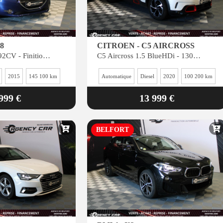
8
CITROEN - C5 AIRCROSS
1.6 e-HDi FAP - 92CV - Finition Féline - Idéale jeune permis
C5 Aircross 1.5 BlueHDi - 130CH- BV EAT8 Shine - très bon état
2015
145 100 km
Automatique
Diesel
2020
100 200 km
999 €
13 999 €
BELFORT