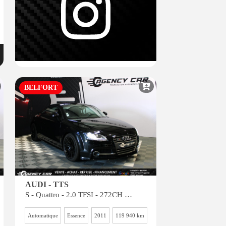
BELFORT
AUDI - TTS
S - Quattro - 2.0 TFSI - 272CH - S-tronic
Automatique
Essence
2011
119 940 km