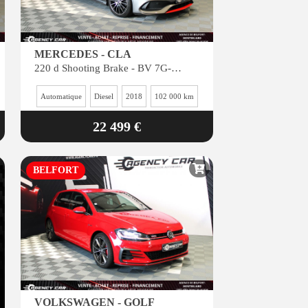
MERCEDES - CLA
220 d Shooting Brake - BV 7G-DCT - Finition Inspiration
Automatique
Diesel
2018
102 000 km
22 499 €
BELFORT
VOLKSWAGEN - GOLF