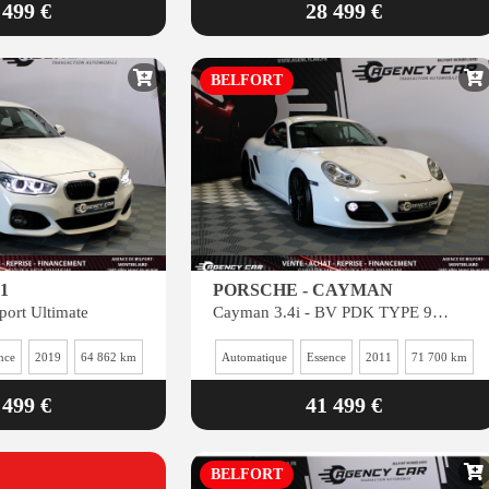
 499 €
28 499 €
BELFORT
1
PORSCHE - CAYMAN
port Ultimate
Cayman 3.4i - BV PDK TYPE 987 II COUPE S
nce
2019
64 862 km
Automatique
Essence
2011
71 700 km
 499 €
41 499 €
BELFORT