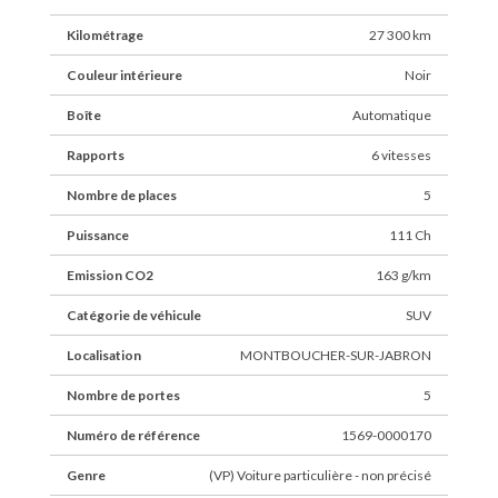
Kilométrage
27 300 km
Couleur intérieure
Noir
Boîte
Automatique
Rapports
6 vitesses
Nombre de places
5
Puissance
111 Ch
Emission CO2
163 g/km
Catégorie de véhicule
SUV
Localisation
MONTBOUCHER-SUR-JABRON
Nombre de portes
5
Numéro de référence
1569-0000170
Genre
(VP) Voiture particulière - non précisé