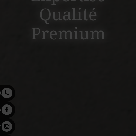
Qualité
Premium
t
k
m