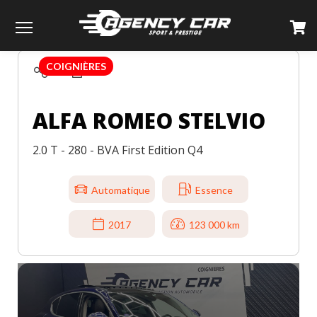
TOUS LES VÉHICULES
ALFA ROMEO
STELVIO
Menu
COIGNIÈRES
ALFA ROMEO STELVIO
2.0 T - 280 - BVA First Edition Q4
Automatique
Essence
2017
123 000 km