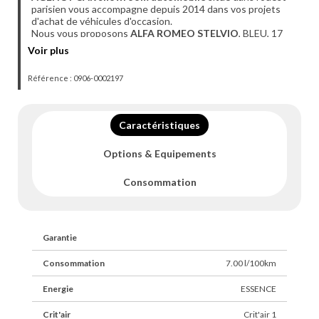
parisien vous accompagne depuis 2014 dans vos projets
d'achat de véhicules d'occasion.
Nous vous proposons
ALFA ROMEO STELVIO
, BLEU, 17
cv, 5 portes, première mise en circulation le 28-04-2017,
Voir plus
garantie
.
Référence : 0906-0002197
Véhicule visible
UNIQUEMENT SUR RDV
à l'agence de
Coignières (78).
Du mardi au vendredi 10h - 18h30 et le samedi de 9h30 à
Caractéristiques
17h.
- Financement possible de 12 à 72 mois.
Options & Equipements
- Possibilité d'extension de garantie jusqu'à 48 mois.
- Livraison dans toute la France (sur devis).
- Des erreurs peuvent se glisser dans nos annonces,
Consommation
n'hésitez pas à nous contacter par téléphone pour plus de
renseignements.
Retrouvez également la vidéo 360° du véhicule sur notre
Garantie
site internet.
Consommation
7.00 l/100km
Energie
ESSENCE
Crit'air
Crit'air 1