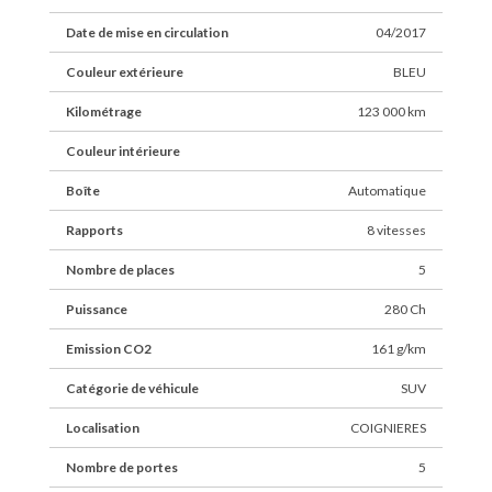
Date de mise en circulation
04/2017
Couleur extérieure
BLEU
Kilométrage
123 000 km
Couleur intérieure
Boîte
Automatique
Rapports
8 vitesses
Nombre de places
5
Puissance
280 Ch
Emission CO2
161 g/km
Catégorie de véhicule
SUV
Localisation
COIGNIERES
Nombre de portes
5