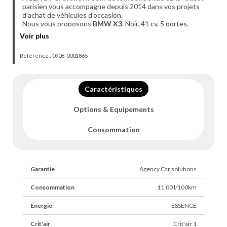
parisien vous accompagne depuis 2014 dans vos projets
d'achat de véhicules d'occasion.
Nous vous proposons
BMW X3
, Noir, 41 cv, 5 portes,
première mise en circulation le 14-11-2019,
garantie 6
Voir plus
mois
.
Référence : 0906-0001865
Véhicule visible
UNIQUEMENT SUR RDV
à l'agence de
Coignières (78).
Du mardi au vendredi 10h - 18h30 et le samedi de 9h30 à
Caractéristiques
17h.
- Financement possible de 12 à 72 mois.
Options & Equipements
- Possibilité d'extension de garantie jusqu'à 48 mois.
- Livraison dans toute la France (sur devis).
- Des erreurs peuvent se glisser dans nos annonces,
Consommation
n'hésitez pas à nous contacter par téléphone pour plus de
renseignements.
Retrouvez également la vidéo 360° du véhicule sur notre
Garantie
Agency Car solutions
site internet.
Consommation
11.00 l/100km
Energie
ESSENCE
Crit'air
Crit'air 1