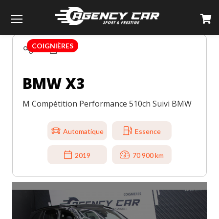
TOUS LES VÉHICULES
BMW
X3
Menu
COIGNIÈRES
BMW X3
M Compétition Performance 510ch Suivi BMW
Automatique
Essence
2019
70 900 km