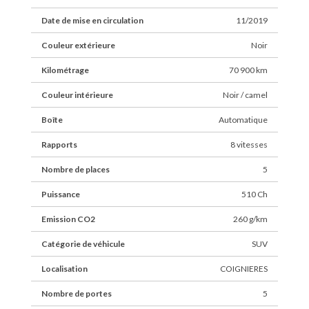
Date de mise en circulation
11/2019
Couleur extérieure
Noir
Kilométrage
70 900 km
Couleur intérieure
Noir / camel
Boîte
Automatique
Rapports
8 vitesses
Nombre de places
5
Puissance
510 Ch
Emission CO2
260 g/km
Catégorie de véhicule
SUV
Localisation
COIGNIERES
Nombre de portes
5