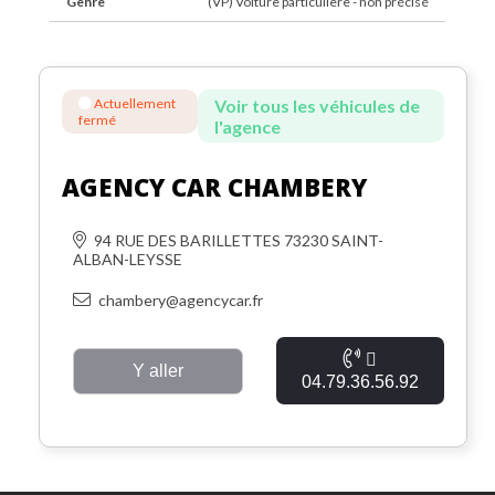
Genre
(VP) Voiture particulière - non précisé
Actuellement
Voir tous les véhicules de
fermé
l'agence
AGENCY CAR CHAMBERY
94 RUE DES BARILLETTES 73230 SAINT-
ALBAN-LEYSSE
chambery@agencycar.fr
Y aller
04.79.36.56.92