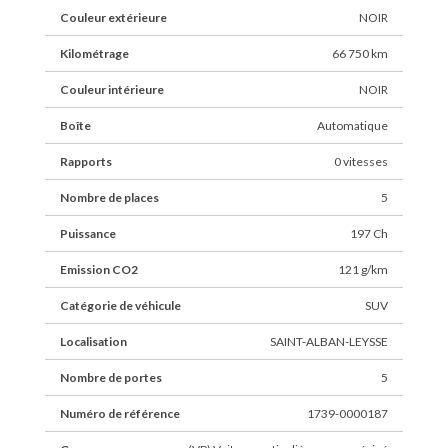
Couleur extérieure
NOIR
Kilométrage
66 750 km
Couleur intérieure
NOIR
Boîte
Automatique
Rapports
0 vitesses
Nombre de places
5
Puissance
197 Ch
Emission CO2
121 g/km
Catégorie de véhicule
SUV
Localisation
SAINT-ALBAN-LEYSSE
Nombre de portes
5
Numéro de référence
1739-0000187