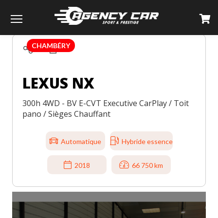
TOUS LES VÉHICULES
LEXUS
NX
Menu
CHAMBÉRY
LEXUS NX
300h 4WD - BV E-CVT Executive CarPlay / Toit
pano / Sièges Chauffant
Automatique
Hybride essence
2018
66 750 km