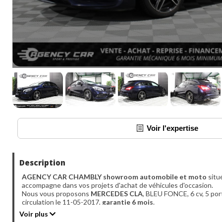
Voir l'expertise
Description
AGENCY CAR CHAMBLY showroom automobile et moto
situ
accompagne dans vos projets d'achat de véhicules d'occasion.
Nous vous proposons
MERCEDES CLA
, BLEU FONCE, 6 cv, 5 por
circulation le 11-05-2017,
garantie 6 mois
.
Véhicule visible
UNIQUEMENT SUR RDV
à l'agence de Bernes su
Voir plus
Du lundi au vendredi 10h - 18h00 et le samedi de 10h - 17h