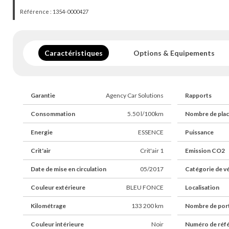
- Financement possible de 12 à 72 mois.
Référence : 1354-0000427
- Possibilité d'extension de garantie de 12 à 48 mois.
- Livraison dans toute la France (sur devis).
- Des erreurs peuvent se glisser dans nos annonces, n'hésitez pa
téléphone pour plus de renseignements.
Caractéristiques
Options & Equipements
Véhicules similaires : Audi A4, Peugeot 308 SW, Seat Leon ST, 
touring, Volkswagen Golf Variant
Garantie
Agency Car Solutions
Rapports
Consommation
5.50 l/100km
Nombre de pla
Energie
ESSENCE
Puissance
Crit'air
Crit'air 1
Emission CO2
Date de mise en circulation
05/2017
Catégorie de v
Couleur extérieure
BLEU FONCE
Localisation
Kilométrage
133 200 km
Nombre de por
Couleur intérieure
Noir
Numéro de réf