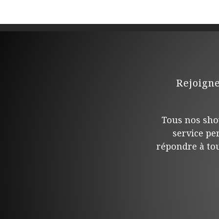
Rejoign
Tous nos sho
service pe
répondre à tou