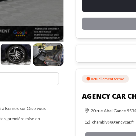
Actuellement fermé
AGENCY CAR C
é à Bernes sur Oise vous
20 rue Abel Gance 95
tes, première mise en
chambly@agencycar.fr
r Oise (95).