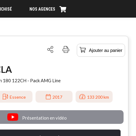
NCHISÉ
NOS AGENCES
Ajouter au panier
CLA
on 180 122CH - Pack AMG Line
Essence
2017
133 200 km
Présentation en vidéo