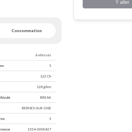
Y aller
s à nous contacter par
Consommation
BMW Série 3
6 vitesses
ces
5
122 Ch
128 g/km
éhicule
BREAK
BERNES-SUR-OISE
tes
5
érence
1354-0000427