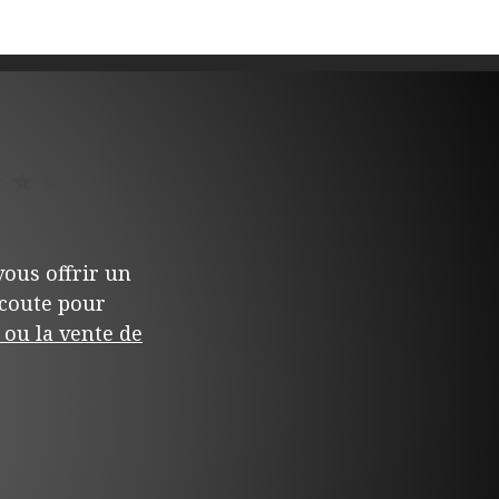
⭐
⭐
⭐
⭐
ous offrir un
écoute pour
ou la vente de