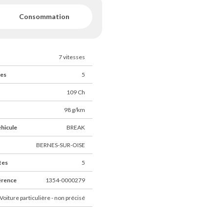
Consommation
7 vitesses
ces
5
109 Ch
98 g/km
éhicule
BREAK
BERNES-SUR-OISE
tes
5
érence
1354-0000279
Voiture particulière - non précisé