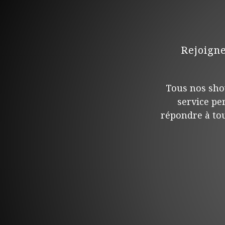
Rejoign
Tous nos sho
service pe
répondre à tou