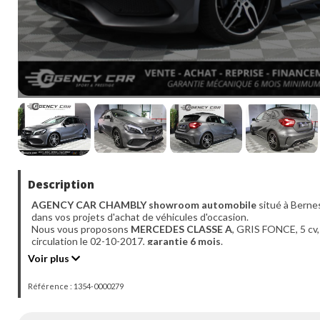
Description
AGENCY CAR CHAMBLY showroom automobile
situé à Berne
dans vos projets d'achat de véhicules d'occasion.
Nous vous proposons
MERCEDES CLASSE A
, GRIS FONCE, 5 cv,
circulation le 02-10-2017,
garantie 6 mois
.
Véhicule visible
UNIQUEMENT SUR RDV
à l'agence de Bernes su
Voir plus
Du mardi au vendredi 10h - 18h00 et le samedi de 10h - 17h
- Financement possible de 12 à 72 mois.
Référence : 1354-0000279
- Possibilité d'extension de garantie de 12 à 24 mois.
- Livraison dans toute la France (sur devis).
- Des erreurs peuvent se glisser dans nos annonces, n'hésitez pa