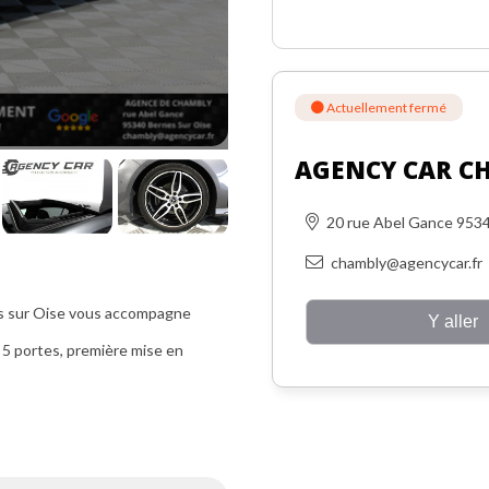
Actuellement fermé
AGENCY CAR C
20 rue Abel Gance 95
chambly@agencycar.fr
s sur Oise vous accompagne
Y aller
 5 portes, première mise en
r Oise (95).
s à nous contacter par