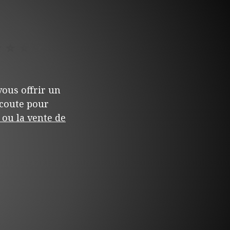
⭐
⭐
⭐
⭐
ous offrir un
écoute pour
ou la vente de