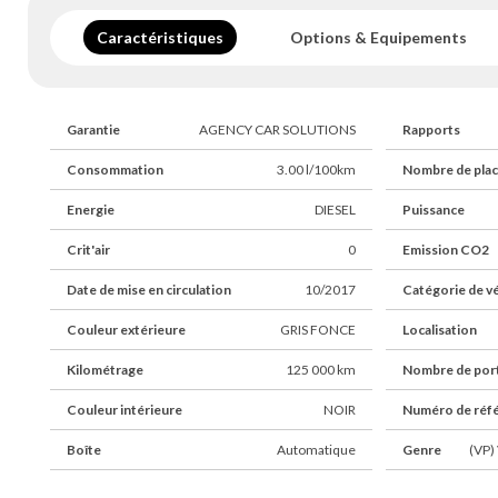
téléphone pour plus de renseignements.
Caractéristiques
Options & Equipements
Garantie
AGENCY CAR SOLUTIONS
Rapports
Consommation
3.00 l/100km
Nombre de pla
Energie
DIESEL
Puissance
Crit'air
0
Emission CO2
Date de mise en circulation
10/2017
Catégorie de v
Couleur extérieure
GRIS FONCE
Localisation
Kilométrage
125 000 km
Nombre de por
Couleur intérieure
NOIR
Numéro de réf
Boîte
Automatique
Genre
(VP) 