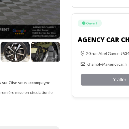
Ouvert
AGENCY CAR C
20 rue Abel Gance 95
chambly@agencycar.fr
Y aller
s sur Oise vous accompagne
première mise en circulation le
r Oise (95).
s à nous contacter par