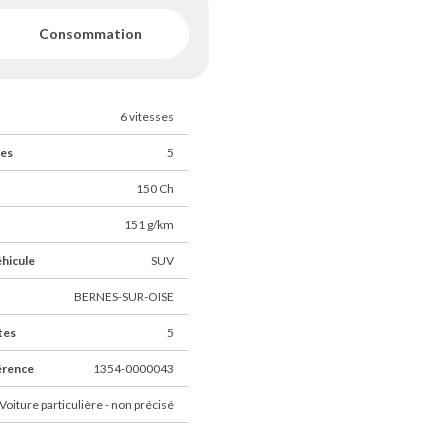
Consommation
6 vitesses
ces
5
150 Ch
151 g/km
éhicule
SUV
BERNES-SUR-OISE
tes
5
érence
1354-0000043
Voiture particulière - non précisé