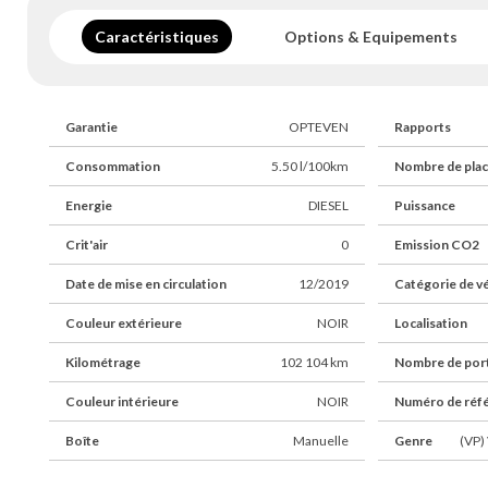
téléphone pour plus de renseignements.
Caractéristiques
Options & Equipements
Garantie
OPTEVEN
Rapports
Consommation
5.50 l/100km
Nombre de pla
Energie
DIESEL
Puissance
Crit'air
0
Emission CO2
Date de mise en circulation
12/2019
Catégorie de v
Couleur extérieure
NOIR
Localisation
Kilométrage
102 104 km
Nombre de por
Couleur intérieure
NOIR
Numéro de réf
Boîte
Manuelle
Genre
(VP) 