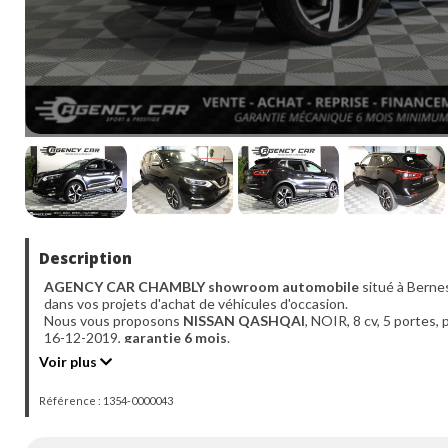
Description
AGENCY CAR CHAMBLY showroom automobile
situé à Berne
dans vos projets d'achat de véhicules d'occasion.
Nous vous proposons
NISSAN QASHQAI
, NOIR, 8 cv, 5 portes, 
16-12-2019,
garantie 6 mois
.
Véhicule visible
UNIQUEMENT SUR RDV
à l'agence de Bernes su
Voir plus
Du mardi au vendredi 10h - 18h00 et le samedi de 10h - 17h
- Financement possible de 12 à 72 mois.
Référence : 1354-0000043
- Possibilité d'extension de garantie de 24 à 48 mois.
- Livraison dans toute la France (sur devis).
- Des erreurs peuvent se glisser dans nos annonces, n'hésitez pa