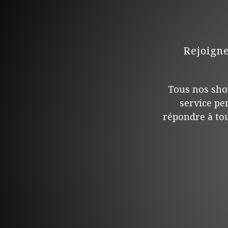
Rejoign
Tous nos sho
service pe
répondre à tou