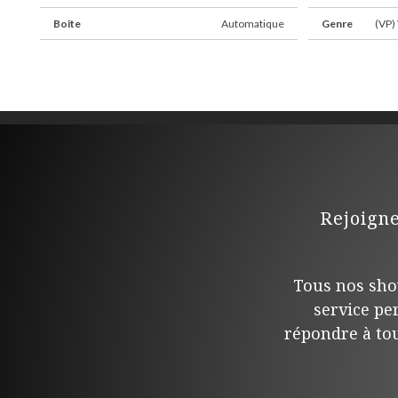
Boîte
Automatique
Genre
(VP) 
Rejoign
Tous nos sho
service pe
répondre à tou