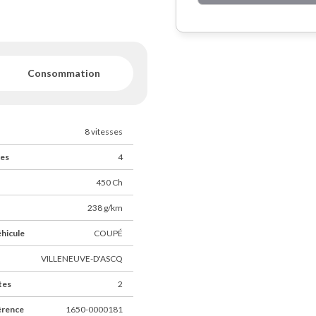
de
Lille (59)
.
Consommation
s contacter pour toute
8 vitesses
ces
4
450 Ch
238 g/km
éhicule
COUPÉ
VILLENEUVE-D'ASCQ
tes
2
érence
1650-0000181