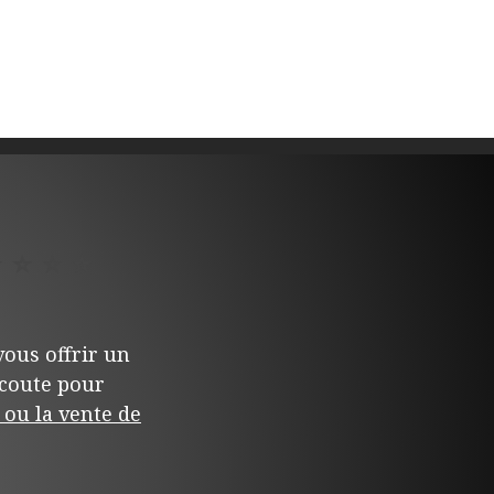
⭐
⭐
⭐
⭐
ous offrir un
écoute pour
ou la vente de