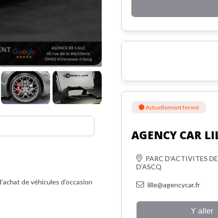
Actuellement fermé
AGENCY CAR LI
PARC D'ACTIVITES DE 
D'ASCQ
achat de véhicules d’occasion
lille@agencycar.fr
n le
17-12-2019
, garantie
12
Y aller