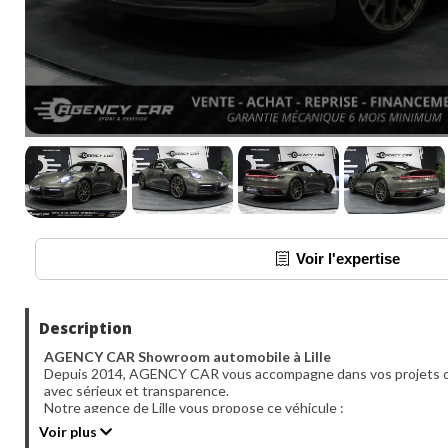
Voir l'expertise
Description
AGENCY CAR Showroom automobile à Lille
Depuis 2014, AGENCY CAR vous accompagne dans vos projets d’
avec sérieux et transparence.
Notre agence de Lille vous propose ce véhicule :
PORSCHE 911
,
Gris
,
34 cv
,
2 portes
, première mise en circulatio
Voir plus
mois
.