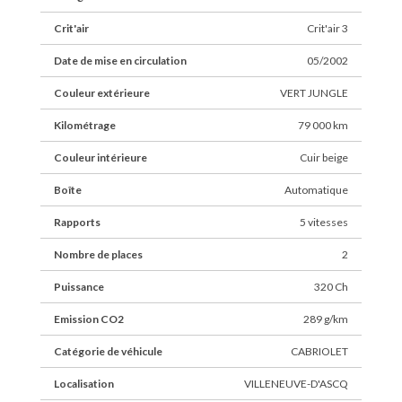
Crit'air
Crit'air 3
Date de mise en circulation
05/2002
Couleur extérieure
VERT JUNGLE
Kilométrage
79 000 km
Couleur intérieure
Cuir beige
Boîte
Automatique
Rapports
5 vitesses
Nombre de places
2
Puissance
320 Ch
Emission CO2
289 g/km
Catégorie de véhicule
CABRIOLET
Localisation
VILLENEUVE-D'ASCQ