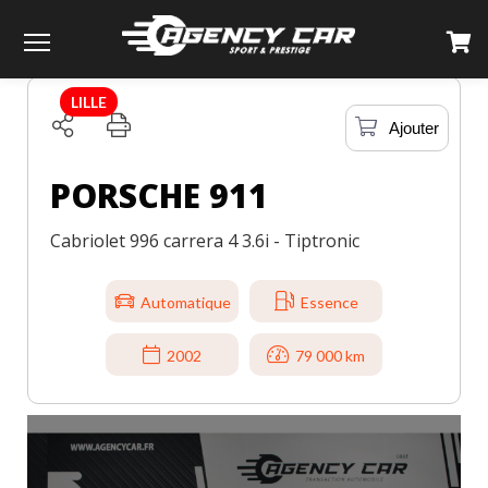
TOUS LES VÉHICULES
PORSCHE
911
Menu
LILLE
Ajouter
PORSCHE 911
Cabriolet 996 carrera 4 3.6i - Tiptronic
Automatique
Essence
2002
79 000 km