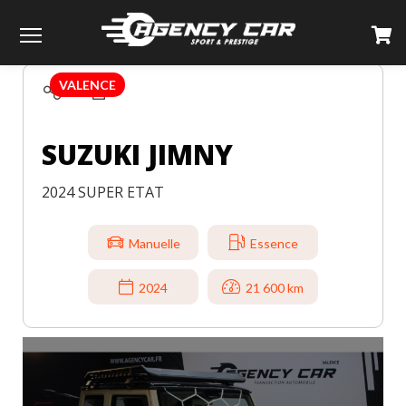
TOUS LES VÉHICULES
SUZUKI
JIMNY
Menu
VALENCE
SUZUKI JIMNY
2024 SUPER ETAT
Manuelle
Essence
2024
21 600 km