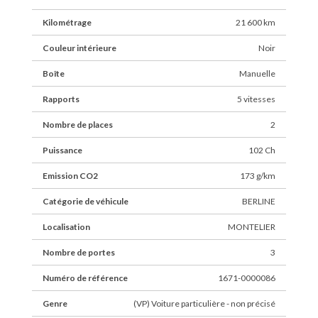
Kilométrage
21 600 km
Couleur intérieure
Noir
Boîte
Manuelle
Rapports
5 vitesses
Nombre de places
2
Puissance
102 Ch
Emission CO2
173 g/km
Catégorie de véhicule
BERLINE
Localisation
MONTELIER
Nombre de portes
3
Numéro de référence
1671-0000086
Genre
(VP) Voiture particulière - non précisé