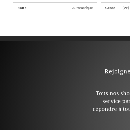
Boîte
Automatique
Genre
(VP) 
Rejoign
Tous nos sho
service pe
répondre à tou