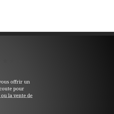
⭐
⭐
⭐
⭐
ous offrir un
écoute pour
ou la vente de