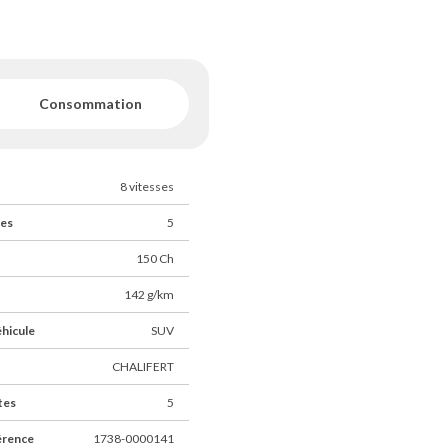
77).
Consommation
s à nous contacter par
ernet.
8 vitesses
ces
5
150 Ch
142 g/km
éhicule
SUV
CHALIFERT
tes
5
érence
1738-0000141