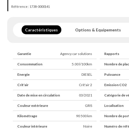
Véhicule visible
UNIQUEMENT SUR RDV
à l'agence de Chessy (
Référence : 1738-0000141
Du mardi au vendredi 10h-18h30 et le samedi de 10h à 16h.
- Financement possible de 12 à 72 mois.
- Possibilité d'extension de garantie jusqu'à 48 mois.
- Livraison dans toute la France (sur devis).
Caractéristiques
Options & Equipements
- Des erreurs peuvent se glisser dans nos annonces, n'hésitez pa
téléphone pour plus de renseignements.
Retrouvez également la vidéo 360° du véhicule sur notre site int
Garantie
Agency car solutions
Rapports
Consommation
5.00 l/100km
Nombre de pla
Energie
DIESEL
Puissance
Crit'air
Crit'air 2
Emission CO2
Date de mise en circulation
03/2021
Catégorie de v
Couleur extérieure
GRIS
Localisation
Kilométrage
90 500 km
Nombre de por
Couleur intérieure
Noire
Numéro de réf