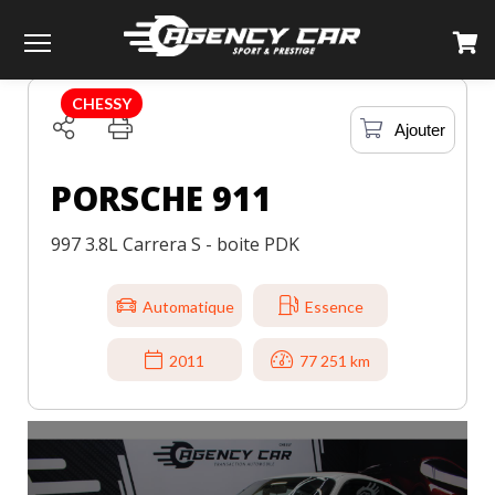
TOUS LES VÉHICULES
PORSCHE
911
Menu
CHESSY
Ajouter
PORSCHE 911
997 3.8L Carrera S - boite PDK
Automatique
Essence
2011
77 251 km