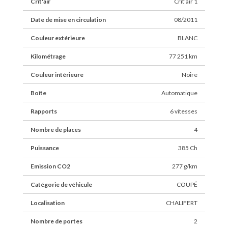
Crit'air
Crit'air 1
Date de mise en circulation
08/2011
Couleur extérieure
BLANC
Kilométrage
77 251 km
Couleur intérieure
Noire
Boîte
Automatique
Rapports
6 vitesses
Nombre de places
4
Puissance
385 Ch
Emission CO2
277 g/km
Catégorie de véhicule
COUPÉ
Localisation
CHALIFERT
Nombre de portes
2